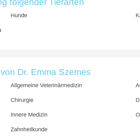
 folgender Tierarten
Hunde
K
a
is von Dr. Emma Szemes
Allgemeine Veterinärmedizin
A
Chirurgie
D
Innere Medizin
O
Zahnheilkunde