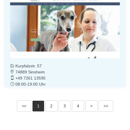
Kurpfalzstr. 57
74889 Sinsheim
+49 7261 13595
08:00-19:00 Uhr
<<
1
2
3
4
>
>>