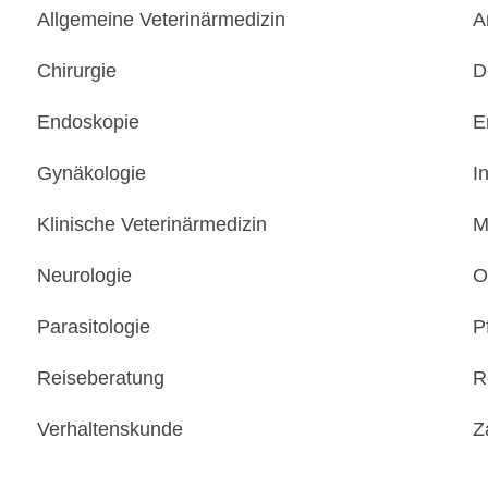
Allgemeine Veterinärmedizin
A
Chirurgie
D
Endoskopie
E
Gynäkologie
I
Klinische Veterinärmedizin
M
Neurologie
O
Parasitologie
P
Reiseberatung
R
Verhaltenskunde
Z