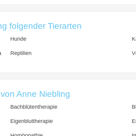
 folgender Tierarten
Hunde
K
a
Reptilien
V
s von Anne Niebling
Bachblütentherapie
B
Eigenbluttherapie
E
Homöopathie
I