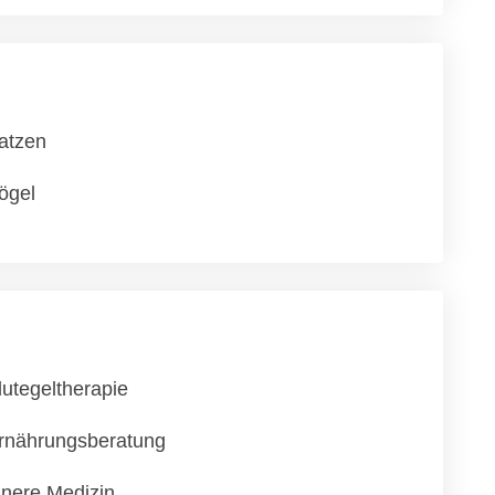
atzen
ögel
lutegeltherapie
rnährungsberatung
nnere Medizin