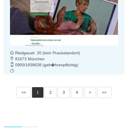
Riedgaustr. 20 (kein Praxisstandort)
81673 München
0900/1838638 (geb�hrenpflichtig)
<<
1
2
3
4
>
>>