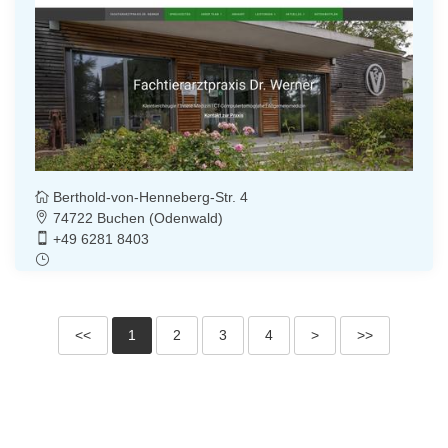
Berthold-von-Henneberg-Str. 4
74722 Buchen (Odenwald)
+49 6281 8403
<<
1
2
3
4
>
>>