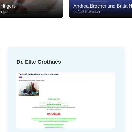
Hilgers
Andrea Brocher und Britta 
ingen
66450 Bexbach
Dr. Elke Grothues