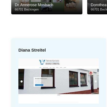
Dr. Annerose Mosbach
Dorothea 
66701 Beckingen
66701 Beck
Diana Streitel