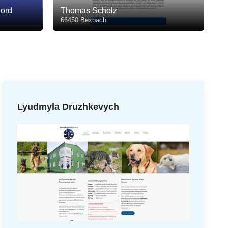
Nord
Thomas Scholz
66450 Bexbach
Lyudmyla Druzhkevych