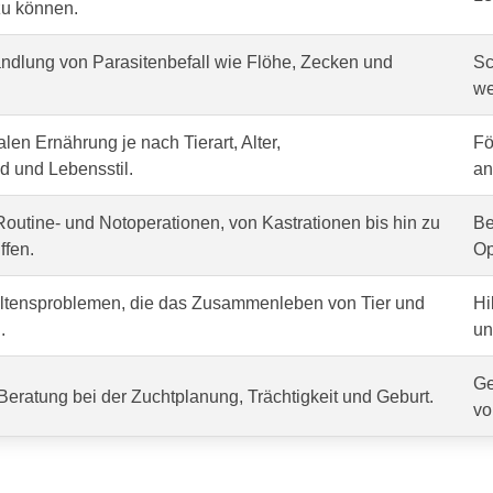
zu können.
dlung von Parasitenbefall wie Flöhe, Zecken und
Sc
we
len Ernährung je nach Tierart, Alter,
Fö
 und Lebensstil.
an
outine- und Notoperationen, von Kastrationen bis hin zu
Be
ffen.
Op
altensproblemen, die das Zusammenleben von Tier und
Hi
.
un
Ge
Beratung bei der Zuchtplanung, Trächtigkeit und Geburt.
vo