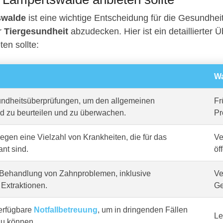
swalde
ist eine wichtige Entscheidung für die Gesundhei
er
Tiergesundheit
abzudecken. Hier ist ein detaillierter Ü
ten sollte:
Wa
dheitsüberprüfungen, um den allgemeinen
Fr
d zu beurteilen und zu überwachen.
Pr
gen eine Vielzahl von Krankheiten, die für das
Ve
ant sind.
öf
Behandlung von Zahnproblemen, inklusive
Ve
Extraktionen.
Ge
erfügbare
Notfallbetreuung
, um in dringenden Fällen
Le
zu können.