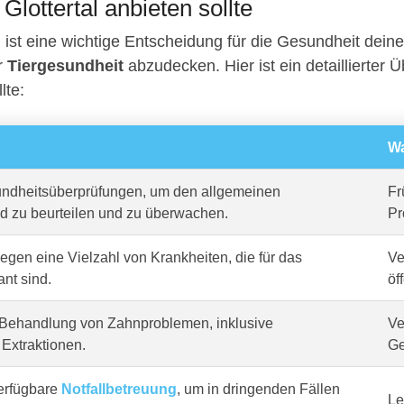
 Glottertal anbieten sollte
l
ist eine wichtige Entscheidung für die Gesundheit deine
er
Tiergesundheit
abzudecken. Hier ist ein detaillierter Ü
lte:
Wa
dheitsüberprüfungen, um den allgemeinen
Fr
d zu beurteilen und zu überwachen.
Pr
gen eine Vielzahl von Krankheiten, die für das
Ve
ant sind.
öf
Behandlung von Zahnproblemen, inklusive
Ve
Extraktionen.
Ge
erfügbare
Notfallbetreuung
, um in dringenden Fällen
Le