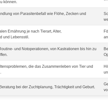
zu können.
dlung von Parasitenbefall wie Flöhe, Zecken und
Sc
we
len Ernährung je nach Tierart, Alter,
Fö
 und Lebensstil.
an
outine- und Notoperationen, von Kastrationen bis hin zu
Be
ffen.
Op
altensproblemen, die das Zusammenleben von Tier und
Hi
.
un
Ge
Beratung bei der Zuchtplanung, Trächtigkeit und Geburt.
vo