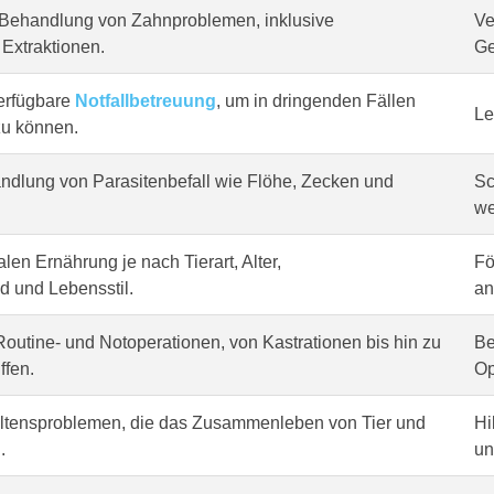
Behandlung von Zahnproblemen, inklusive
Ve
Extraktionen.
Ge
erfügbare
Notfallbetreuung
, um in dringenden Fällen
Le
zu können.
dlung von Parasitenbefall wie Flöhe, Zecken und
Sc
we
len Ernährung je nach Tierart, Alter,
Fö
 und Lebensstil.
an
outine- und Notoperationen, von Kastrationen bis hin zu
Be
ffen.
Op
altensproblemen, die das Zusammenleben von Tier und
Hi
.
un