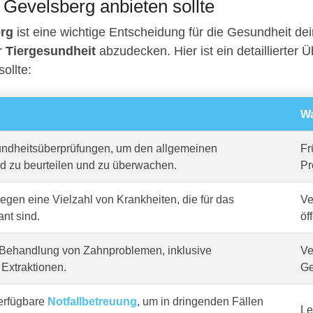
n Gevelsberg anbieten sollte
erg
ist eine wichtige Entscheidung für die Gesundheit dei
er
Tiergesundheit
abzudecken. Hier ist ein detaillierter Ü
ollte:
Wa
dheitsüberprüfungen, um den allgemeinen
Fr
d zu beurteilen und zu überwachen.
Pr
gen eine Vielzahl von Krankheiten, die für das
Ve
ant sind.
öf
Behandlung von Zahnproblemen, inklusive
Ve
Extraktionen.
Ge
erfügbare
Notfallbetreuung
, um in dringenden Fällen
Le