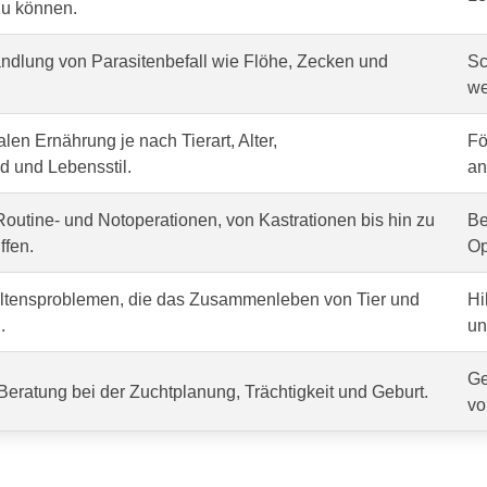
zu können.
dlung von Parasitenbefall wie Flöhe, Zecken und
Sc
we
len Ernährung je nach Tierart, Alter,
Fö
 und Lebensstil.
an
outine- und Notoperationen, von Kastrationen bis hin zu
Be
ffen.
Op
altensproblemen, die das Zusammenleben von Tier und
Hi
.
un
Ge
Beratung bei der Zuchtplanung, Trächtigkeit und Geburt.
vo