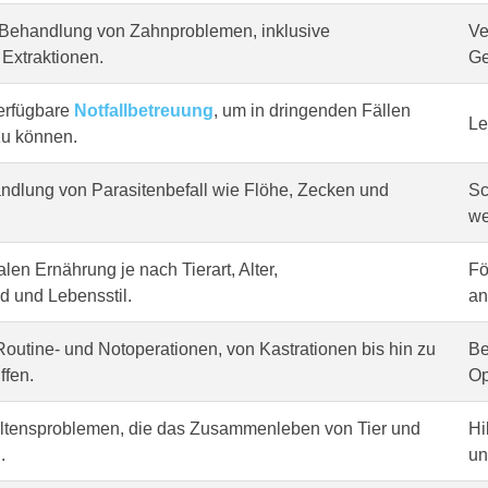
Behandlung von Zahnproblemen, inklusive
Ve
Extraktionen.
Ge
erfügbare
Notfallbetreuung
, um in dringenden Fällen
Le
zu können.
dlung von Parasitenbefall wie Flöhe, Zecken und
Sc
we
len Ernährung je nach Tierart, Alter,
Fö
 und Lebensstil.
an
outine- und Notoperationen, von Kastrationen bis hin zu
Be
ffen.
Op
altensproblemen, die das Zusammenleben von Tier und
Hi
.
un