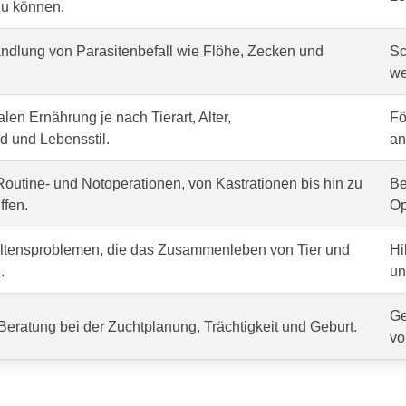
zu können.
dlung von Parasitenbefall wie Flöhe, Zecken und
Sc
we
len Ernährung je nach Tierart, Alter,
Fö
 und Lebensstil.
an
outine- und Notoperationen, von Kastrationen bis hin zu
Be
ffen.
Op
altensproblemen, die das Zusammenleben von Tier und
Hi
.
un
Ge
Beratung bei der Zuchtplanung, Trächtigkeit und Geburt.
vo