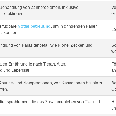
Behandlung von Zahnproblemen, inklusive
Ve
Extraktionen.
Ge
erfügbare
Notfallbetreuung
, um in dringenden Fällen
Le
zu können.
dlung von Parasitenbefall wie Flöhe, Zecken und
Sc
we
len Ernährung je nach Tierart, Alter,
Fö
 und Lebensstil.
an
outine- und Notoperationen, von Kastrationen bis hin zu
Be
ffen.
Op
altensproblemen, die das Zusammenleben von Tier und
Hi
.
un