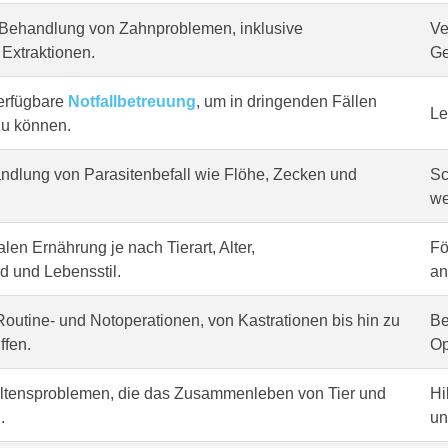
Behandlung von Zahnproblemen, inklusive
Ve
Extraktionen.
Ge
erfügbare
Notfallbetreuung
, um in dringenden Fällen
Le
zu können.
dlung von Parasitenbefall wie Flöhe, Zecken und
Sc
we
len Ernährung je nach Tierart, Alter,
Fö
 und Lebensstil.
an
outine- und Notoperationen, von Kastrationen bis hin zu
Be
ffen.
Op
altensproblemen, die das Zusammenleben von Tier und
Hi
.
un