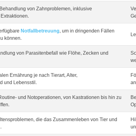
Behandlung von Zahnproblemen, inklusive
Ve
Extraktionen.
Ge
erfügbare
Notfallbetreuung
, um in dringenden Fällen
Le
zu können.
dlung von Parasitenbefall wie Flöhe, Zecken und
Sc
we
len Ernährung je nach Tierart, Alter,
Fö
 und Lebensstil.
an
outine- und Notoperationen, von Kastrationen bis hin zu
Be
ffen.
Op
altensproblemen, die das Zusammenleben von Tier und
Hi
.
un