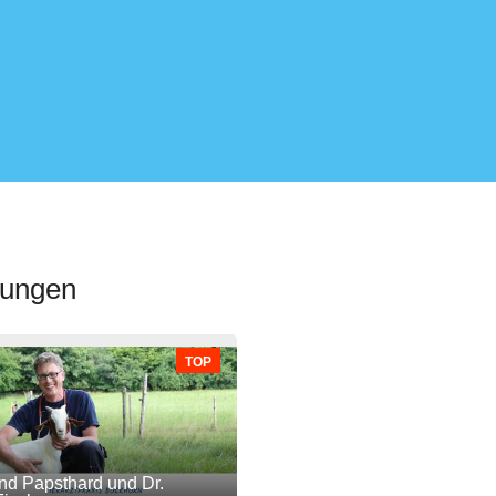
lungen
TOP
nd Papsthard und Dr.