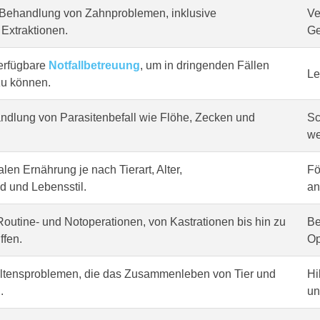
Behandlung von Zahnproblemen, inklusive
Ve
Extraktionen.
Ge
erfügbare
Notfallbetreuung
, um in dringenden Fällen
Le
zu können.
dlung von Parasitenbefall wie Flöhe, Zecken und
Sc
we
len Ernährung je nach Tierart, Alter,
Fö
 und Lebensstil.
an
outine- und Notoperationen, von Kastrationen bis hin zu
Be
ffen.
Op
altensproblemen, die das Zusammenleben von Tier und
Hi
.
un