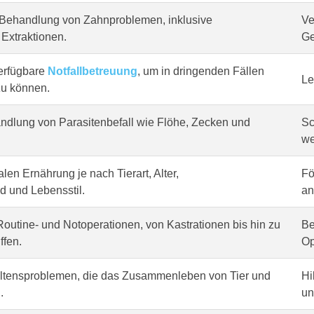
Behandlung von Zahnproblemen, inklusive
Ve
Extraktionen.
Ge
erfügbare
Notfallbetreuung
, um in dringenden Fällen
Le
zu können.
dlung von Parasitenbefall wie Flöhe, Zecken und
Sc
we
len Ernährung je nach Tierart, Alter,
Fö
 und Lebensstil.
an
outine- und Notoperationen, von Kastrationen bis hin zu
Be
ffen.
Op
altensproblemen, die das Zusammenleben von Tier und
Hi
.
un