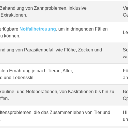
Behandlung von Zahnproblemen, inklusive
Ve
Extraktionen.
Ge
erfügbare
Notfallbetreuung
, um in dringenden Fällen
Le
zu können.
dlung von Parasitenbefall wie Flöhe, Zecken und
Sc
we
len Ernährung je nach Tierart, Alter,
Fö
 und Lebensstil.
an
outine- und Notoperationen, von Kastrationen bis hin zu
Be
ffen.
Op
altensproblemen, die das Zusammenleben von Tier und
Hi
.
un