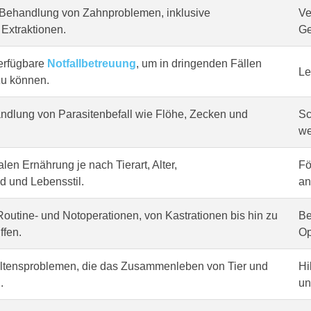
Behandlung von Zahnproblemen, inklusive
Ve
Extraktionen.
Ge
erfügbare
Notfallbetreuung
, um in dringenden Fällen
Le
zu können.
dlung von Parasitenbefall wie Flöhe, Zecken und
Sc
we
len Ernährung je nach Tierart, Alter,
Fö
 und Lebensstil.
an
outine- und Notoperationen, von Kastrationen bis hin zu
Be
ffen.
Op
altensproblemen, die das Zusammenleben von Tier und
Hi
.
un