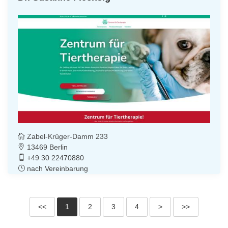
Zabel-Krüger-Damm 233
13469 Berlin
+49 30 22470880
nach Vereinbarung
<<
1
2
3
4
>
>>