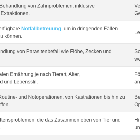
Behandlung von Zahnproblemen, inklusive
Ve
Extraktionen.
Ge
erfügbare
Notfallbetreuung
, um in dringenden Fällen
Le
zu können.
dlung von Parasitenbefall wie Flöhe, Zecken und
Sc
we
len Ernährung je nach Tierart, Alter,
Fö
 und Lebensstil.
an
outine- und Notoperationen, von Kastrationen bis hin zu
Be
ffen.
Op
altensproblemen, die das Zusammenleben von Tier und
Hi
.
un