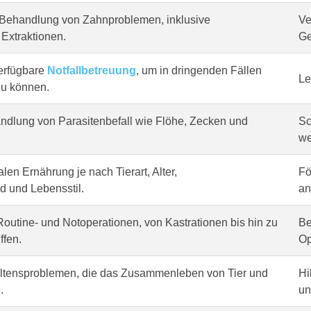
Behandlung von Zahnproblemen, inklusive
Ve
Extraktionen.
Ge
erfügbare
Notfallbetreuung
, um in dringenden Fällen
Le
zu können.
dlung von Parasitenbefall wie Flöhe, Zecken und
Sc
we
len Ernährung je nach Tierart, Alter,
Fö
 und Lebensstil.
an
outine- und Notoperationen, von Kastrationen bis hin zu
Be
ffen.
Op
altensproblemen, die das Zusammenleben von Tier und
Hi
.
un