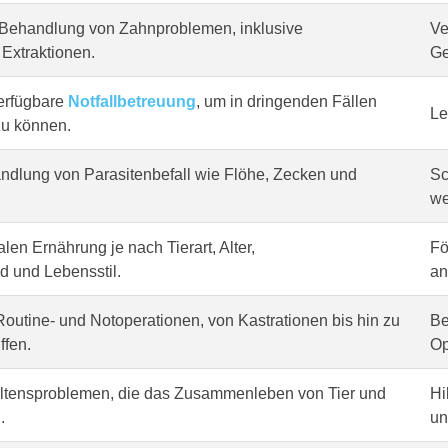
Behandlung von Zahnproblemen, inklusive
Ve
Extraktionen.
Ge
erfügbare
Notfallbetreuung
, um in dringenden Fällen
Le
zu können.
dlung von Parasitenbefall wie Flöhe, Zecken und
Sc
we
len Ernährung je nach Tierart, Alter,
Fö
 und Lebensstil.
an
outine- und Notoperationen, von Kastrationen bis hin zu
Be
ffen.
Op
altensproblemen, die das Zusammenleben von Tier und
Hi
.
un