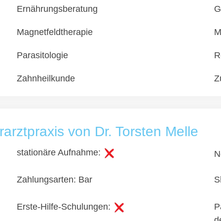
Ernährungsberatung
G
Magnetfeldtherapie
M
Parasitologie
R
Zahnheilkunde
Z
rarztpraxis von Dr. Torsten Melle
stationäre Aufnahme:
N
Zahlungsarten: Bar
S
Erste-Hilfe-Schulungen:
P
d