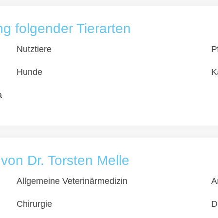
 folgender Tierarten
Nutztiere
P
Hunde
K
a
 von Dr. Torsten Melle
Allgemeine Veterinärmedizin
A
Chirurgie
D