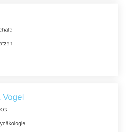
chafe
atzen
a Vogel
KG
ynäkologie