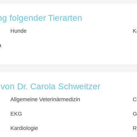
 folgender Tierarten
Hunde
K
a
 von Dr. Carola Schweitzer
Allgemeine Veterinärmedizin
C
EKG
G
Kardiologie
R