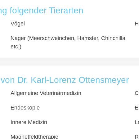
 folgender Tierarten
Vögel
H
Nager (Meerschweinchen, Hamster, Chinchilla
etc.)
s von Dr. Karl-Lorenz Ottensmeyer
Allgemeine Veterinärmedizin
C
Endoskopie
E
Innere Medizin
L
Magnetfeldtherapie
R