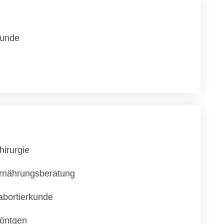
unde
hirurgie
rnährungsberatung
abortierkunde
öntgen